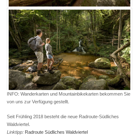
INFO: Wanderkarten und Mountainbikekarten bekommen Sie
von uns zur Verfügung gestellt.
Seit Frühling 2018 besteht die neue Radroute-Südliches
Waldviertel.
Linktipp:
Radroute Südliches Waldviertel